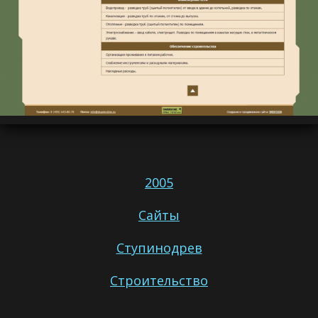
2005
Сайты
Ступинодрев
Строительство